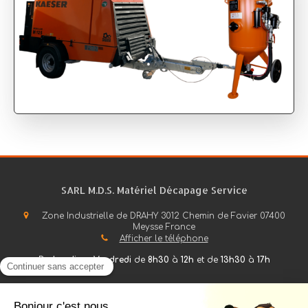
SARL M.D.S. Matériel Décapage Service
Zone Industrielle de DRAHY
3012 Chemin de Favier
07400
Meysse
France
Afficher le téléphone
Du
Lundi
au
Vendredi
de
8h30
à
12h
et de
13h30
à
17h
Plan du site
Mentions légales