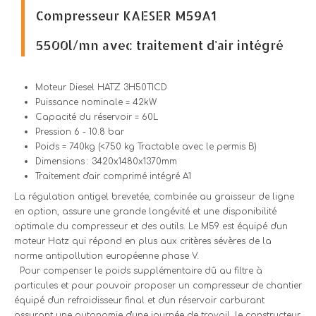
Compresseur KAESER M59A1
5500l/mn avec traitement d'air intégré
Moteur Diesel HATZ 3H50TICD
Puissance nominale = 42kW
Capacité du réservoir = 60L
Pression 6 - 10.8 bar
Poids = 740kg (<750 kg Tractable avec le permis B)
Dimensions : 3420x1480x1370mm
Traitement d'air comprimé intégré A1
La régulation antigel brevetée, combinée au graisseur de ligne
en option, assure une grande longévité et une disponibilité
optimale du compresseur et des outils. Le M59 est équipé d'un
moteur Hatz qui répond en plus aux critères sévères de la
norme antipollution européenne phase V.
Pour compenser le poids supplémentaire dû au filtre à
particules et pour pouvoir proposer un compresseur de chantier
équipé d'un refroidisseur final et d'un réservoir carburant
assurant une autonomie d'une journée de travail, le constructeur