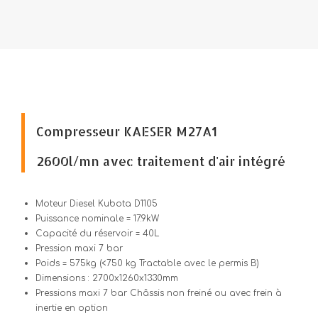
Compresseur KAESER M27A1
2600l/mn avec traitement d'air intégré
Moteur Diesel Kubota D1105
Puissance nominale = 17.9kW
Capacité du réservoir = 40L
Pression maxi 7 bar
Poids = 575kg (<750 kg Tractable avec le permis B)
Dimensions : 2700x1260x1330mm
Pressions maxi 7 bar Châssis non freiné ou avec frein à
inertie en option